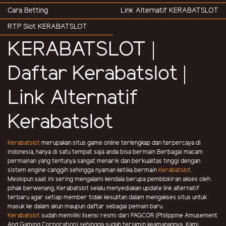
Cara Betting
Link Alternatif KERABATSLOT
RTP Slot KERABATSLOT
KERABATSLOT |
Daftar Kerabatslot |
Link Alternatif
Kerabatslot
Kerabatslot
merupakan situs game online terlengkap dan terpercaya di
indonesia, hanya di satu tempat saja anda bisa bermain Berbagai macam
permainan yang tentunya sangat menarik dan berkualitas tinggi dengan
sistem engine canggih sehingga nyaman ketika bermain
Kerabatslot.
Meskipun saat ini sering mengalami kendala berupa pemblokiran akses oleh
pihak berwenang, Kerabatslot selalu menyediakan update link alternatif
terbaru agar setiap member tidak kesulitan dalam mengakses situs untuk
masuk ke dalam akun maupun daftar sebagai pemain baru.
Kerabatslot
sudah memiliki lisensi resmi dari PAGCOR (Philippine Amusement
And Gaming Corporation) sehingga sudah terjamin keamanannya. Kami