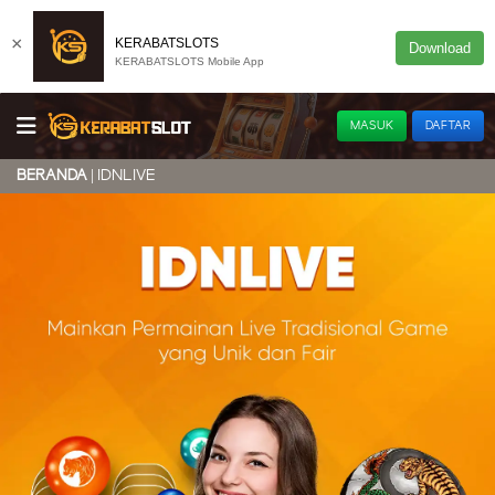
×
KERABATSLOTS
Download
KERABATSLOTS Mobile App
MASUK
DAFTAR
IDNLIVE
BERANDA